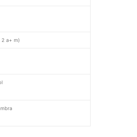
e 2 a+ m)
ol
ombra