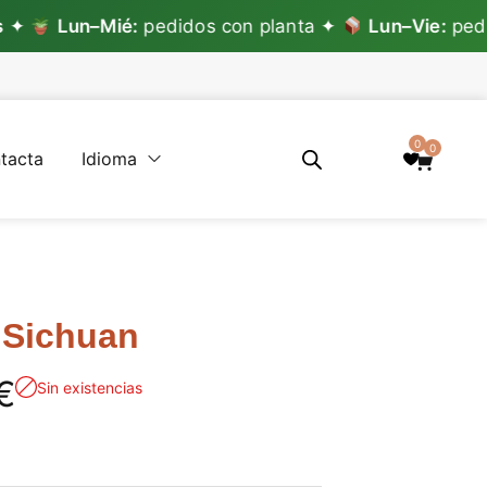
un–Mié:
pedidos con planta ✦
Lun–Vie:
pedidos sin
0
0
tacta
Idioma
 Sichuan
€
Sin existencias