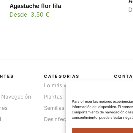
A
Agastache flor lila
D
Desde
3,50
€
ANTES
CATEGORÍAS
CONTA
Lo más vendido
Cami
SN, 
y Navegación
Plantas
(Léri
Para ofrecer las mejores experiencia
información del dispositivo. El cons
nes
Semillas
comportamiento de navegación o las id
info
consentimiento, puede afectar negati
d
Desinfección de agua
621 