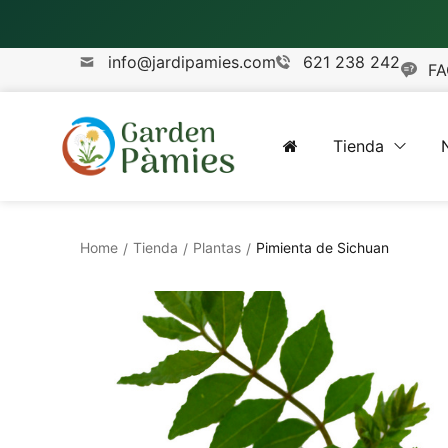
info@jardipamies.com
621 238 242
FA
Tienda
Home
Tienda
Plantas
Pimienta de Sichuan
/
/
/