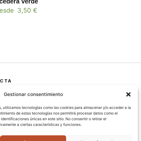
cedera verde
esde
3,50
€
CTA
 Primera Marrada,
Gestionar consentimiento
25600, Balaguer
da)
s, utilizamos tecnologías como las cookies para almacenar y/o acceder a la
entimiento de estas tecnologías nos permitirá procesar datos como el
entificaciones únicas en este sitio. No consentir o retirar el
@jardipamies.com
vamente a ciertas características y funciones.
238 242