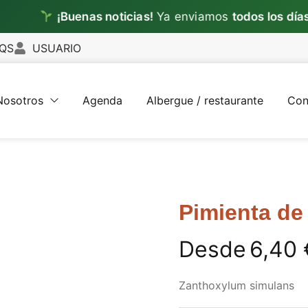
¡Buenas noticias!
Ya enviamos
todos los días
✦
L
QS
USUARIO
Nosotros
Agenda
Albergue / restaurante
Con
Pimienta de
Desde
6,40
Zanthoxylum simulans