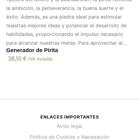
la ambición, la perseverancia, la buena suerte y el
éxito. Además, es una piedra ideal para estimular
nuestras mejores ideas y potenciar el desarrollo de
habilidades, proporcionando el impulso necesario
para alcanzar nuestras metas. Para aprovechar al
Generador de Pirita
máximo sus propiedades, se recomienda
38,10
€
IVA Incluido
«codificarla» con un propósito específico y trabajar
con ella regularmente.
ENLACES IMPORTANTES
Aviso legal
Política de Cookies y Navegación