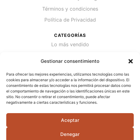
Términos y condiciones
Política de Privacidad
CATEGORÍAS
Lo más vendido
Plantas
Gestionar consentimiento
Semillas
Para ofrecer las mejores experiencias, utilizamos tecnologías como las
Desinfección de agua
cookies para almacenar y/o acceder a la información del dispositivo. El
consentimiento de estas tecnologías nos permitirá procesar datos como
el comportamiento de navegación o las identificaciones únicas en este
CONTACTA
sitio. No consentir o retirar el consentimiento, puede afectar
Cami Primera Marrada, SN, 25600, Balaguer
negativamente a ciertas características y funciones.
(Lérida)
Aceptar
info@jardipamies.com
621 238 242
Denegar