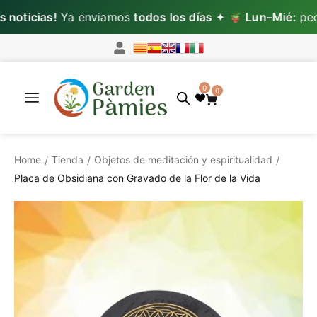
oticias!
Ya enviamos
todos los días
✦
Lun–Mié:
pedid
0
0
Home
Tienda
Objetos de meditación y espiritualidad
/
/
/
Placa de Obsidiana con Gravado de la Flor de la Vida