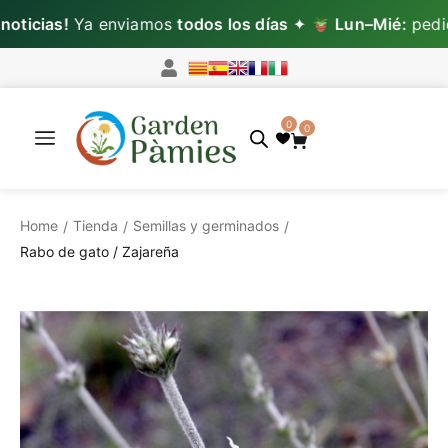
icias!
Ya enviamos
todos los días
✦
Lun–Mié:
pedido
0
0
Home
Tienda
Semillas y germinados
/
/
/
Rabo de gato / Zajareña