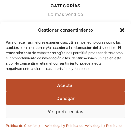
CATEGORÍAS
Lo más vendido
Plantas
Gestionar consentimiento
Semillas
Para ofrecer las mejores experiencias, utilizamos tecnologías como las
Desinfección de agua
cookies para almacenar y/o acceder a la información del dispositivo. El
consentimiento de estas tecnologías nos permitirá procesar datos como
el comportamiento de navegación o las identificaciones únicas en este
CONTACTA
sitio. No consentir o retirar el consentimiento, puede afectar
Cami Primera Marrada, SN, 25600, Balaguer
negativamente a ciertas características y funciones.
(Lérida)
Aceptar
info@jardipamies.com
621 238 242
Denegar
Ver preferencias
©2026 Garden Pàmies S.L.U.
Política de Cookies y
Aviso legal y Política de
Aviso legal y Política de
0
0