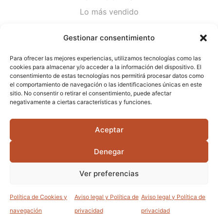
Lo más vendido
Plantas
Gestionar consentimiento
Semillas
Para ofrecer las mejores experiencias, utilizamos tecnologías como las
Desinfección de agua
cookies para almacenar y/o acceder a la información del dispositivo. El
consentimiento de estas tecnologías nos permitirá procesar datos como
el comportamiento de navegación o las identificaciones únicas en este
CONTACTA
sitio. No consentir o retirar el consentimiento, puede afectar
Cami Primera Marrada, SN, 25600, Balaguer
negativamente a ciertas características y funciones.
(Lérida)
Aceptar
info@jardipamies.com
621 238 242
Denegar
Ver preferencias
©2026 Garden Pàmies S.L.U.
Política de Cookies y
Aviso legal y Política de
Aviso legal y Política de
0
0
navegación
privacidad
privacidad