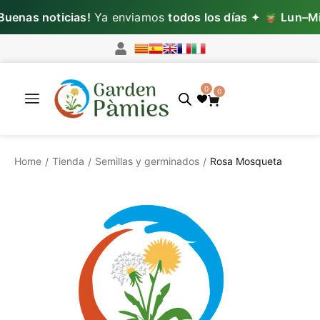
enas noticias!
Ya enviamos
todos los días
✦
Lun–Mié
0
0
Home
Tienda
Semillas y germinados
Rosa Mosqueta
/
/
/