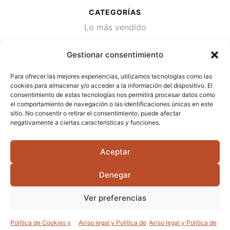
CATEGORÍAS
Lo más vendido
Plantas
Gestionar consentimiento
Semillas
Para ofrecer las mejores experiencias, utilizamos tecnologías como las
Desinfección de agua
cookies para almacenar y/o acceder a la información del dispositivo. El
consentimiento de estas tecnologías nos permitirá procesar datos como
el comportamiento de navegación o las identificaciones únicas en este
CONTACTA
sitio. No consentir o retirar el consentimiento, puede afectar
Cami Primera Marrada, SN, 25600, Balaguer
negativamente a ciertas características y funciones.
(Lérida)
Aceptar
info@jardipamies.com
621 238 242
Denegar
Ver preferencias
©2026 Garden Pàmies S.L.U.
Política de Cookies y
Aviso legal y Política de
Aviso legal y Política de
0