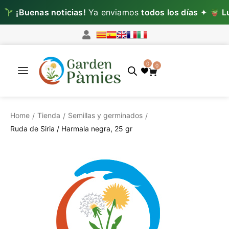
uenas noticias!
Ya enviamos
todos los días
✦
Lun–Mié
0
0
Home
Tienda
Semillas y germinados
/
/
/
Ruda de Siria / Harmala negra, 25 gr