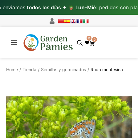
nviamos
todos los días
✦
Lun–Mié:
pedidos con plan
0
0
Home
Tienda
Semillas y germinados
Ruda montesina
/
/
/