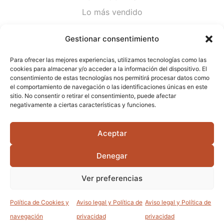
Lo más vendido
Plantas
Gestionar consentimiento
Semillas
Para ofrecer las mejores experiencias, utilizamos tecnologías como las
Desinfección de agua
cookies para almacenar y/o acceder a la información del dispositivo. El
consentimiento de estas tecnologías nos permitirá procesar datos como
el comportamiento de navegación o las identificaciones únicas en este
CONTACTA
sitio. No consentir o retirar el consentimiento, puede afectar
Cami Primera Marrada, SN, 25600, Balaguer
negativamente a ciertas características y funciones.
(Lérida)
Aceptar
info@jardipamies.com
621 238 242
Denegar
Ver preferencias
©2026 Garden Pàmies S.L.U.
Política de Cookies y
Aviso legal y Política de
Aviso legal y Política de
0
0
navegación
privacidad
privacidad