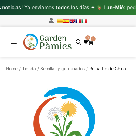
oticias!
Ya enviamos
todos los días
✦
Lun–Mié:
pedid
0
0
Home
Tienda
Semillas y germinados
Ruibarbo de China
/
/
/