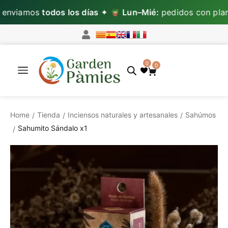
nviamos
todos los días
✦
Lun–Mié:
pedidos con plant
0
0
Home
Tienda
Inciensos naturales y artesanales
Sahúmos
/
/
/
Sahumito Sándalo x1
/