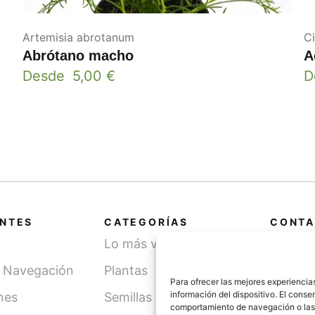
Artemisia abrotanum
C
Abrótano macho
A
Desde
5,00
€
D
ANTES
CATEGORÍAS
CONTA
Lo más vendido
Cami
SN, 
y Navegación
Plantas
(Léri
Para ofrecer las mejores experiencia
información del dispositivo. El cons
nes
Semillas
comportamiento de navegación o las id
info