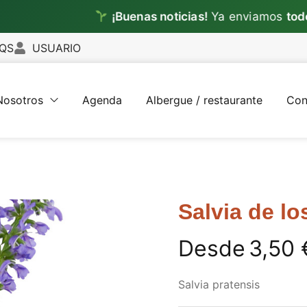
¡Buenas noticias!
Ya enviamos
todos los d
QS
USUARIO
Nosotros
Agenda
Albergue / restaurante
Con
Salvia de lo
Desde
3,50
Salvia pratensis