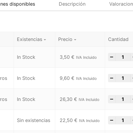
nes disponibles
Descripción
Valoracion
Existencias
Precio
Cantidad
-
+
In Stock
3,50
€
IVA Incluido
-
+
tros
In Stock
9,60
€
IVA Incluido
-
+
tros
In Stock
26,30
€
IVA Incluido
-
+
Sin existencias
22,50
€
IVA Incluido