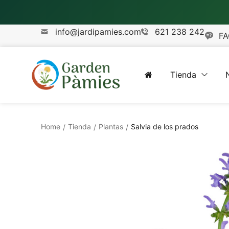
info@jardipamies.com
621 238 242
FA
Tienda
Home
Tienda
Plantas
Salvia de los prados
/
/
/