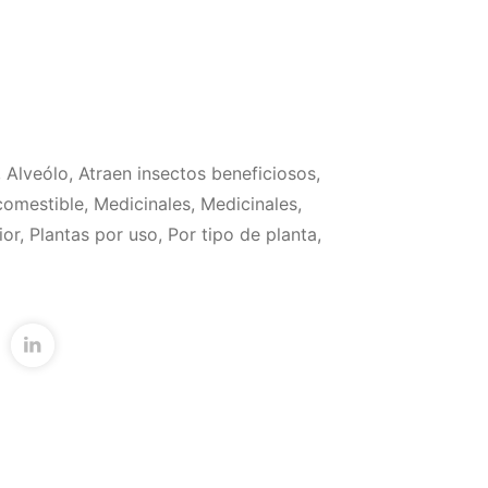
,
Alveólo
,
Atraen insectos beneficiosos
,
comestible
,
Medicinales
,
Medicinales
,
ior
,
Plantas por uso
,
Por tipo de planta
,