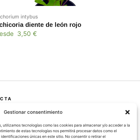
ichorium intybus
chicoria diente de león rojo
esde
3,50
€
CTA
 Primera Marrada,
Gestionar consentimiento
25600, Balaguer
da)
s, utilizamos tecnologías como las cookies para almacenar y/o acceder a la
entimiento de estas tecnologías nos permitirá procesar datos como el
entificaciones únicas en este sitio. No consentir o retirar el
@jardipamies.com