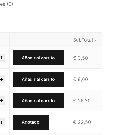
es (0)
SubTotal
€
3,50
Añadir al carrito
€
9,60
Añadir al carrito
€
26,30
Añadir al carrito
€
22,50
Agotado