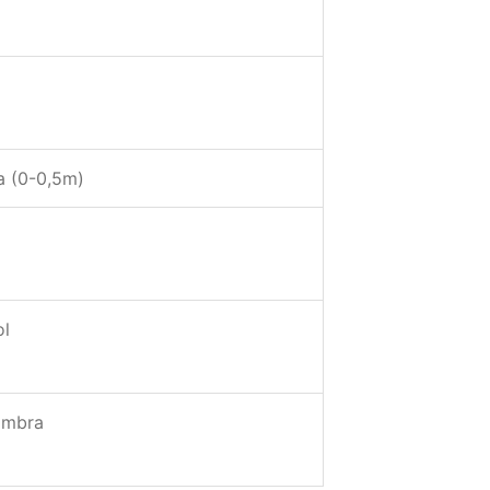
 (0-0,5m)
ol
ombra