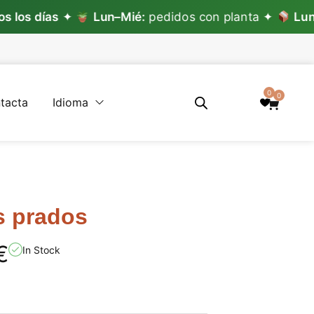
ías
✦
Lun–Mié:
pedidos con planta ✦
Lun–Vie:
pe
0
0
tacta
Idioma
s prados
€
In Stock