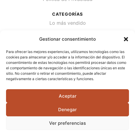
CATEGORÍAS
Lo más vendido
Plantas
Gestionar consentimiento
Semillas
Para ofrecer las mejores experiencias, utilizamos tecnologías como las
Desinfección de agua
cookies para almacenar y/o acceder a la información del dispositivo. El
consentimiento de estas tecnologías nos permitirá procesar datos como
el comportamiento de navegación o las identificaciones únicas en este
CONTACTA
sitio. No consentir o retirar el consentimiento, puede afectar
Cami Primera Marrada, SN, 25600, Balaguer
negativamente a ciertas características y funciones.
(Lérida)
Aceptar
info@jardipamies.com
621 238 242
Denegar
Ver preferencias
©2026 Garden Pàmies S.L.U.