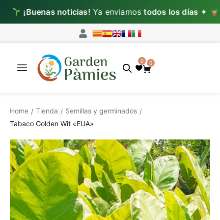
¡Buenas noticias!
Ya enviamos
todos los días
✦
Lun–M
0
0
Home
Tienda
Semillas y germinados
/
/
/
Tabaco Golden Wit «EUA»