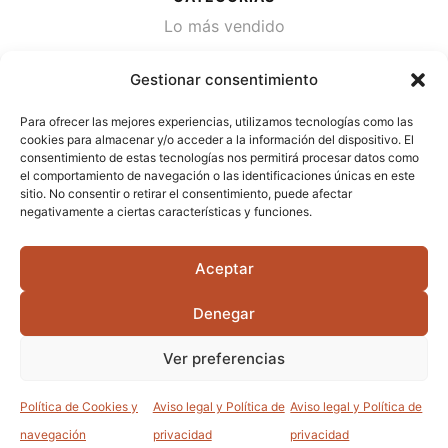
Lo más vendido
Plantas
Gestionar consentimiento
Semillas
Para ofrecer las mejores experiencias, utilizamos tecnologías como las
Desinfección de agua
cookies para almacenar y/o acceder a la información del dispositivo. El
consentimiento de estas tecnologías nos permitirá procesar datos como
el comportamiento de navegación o las identificaciones únicas en este
CONTACTA
sitio. No consentir o retirar el consentimiento, puede afectar
Cami Primera Marrada, SN, 25600, Balaguer
negativamente a ciertas características y funciones.
(Lérida)
Aceptar
info@jardipamies.com
621 238 242
Denegar
Ver preferencias
©2026 Garden Pàmies S.L.U.
Política de Cookies y
Aviso legal y Política de
Aviso legal y Política de
0
0
navegación
privacidad
privacidad