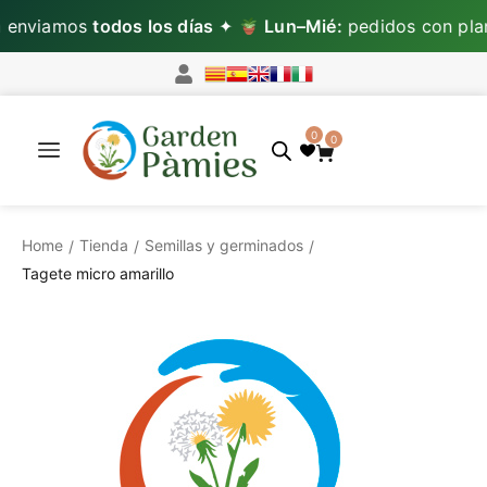
nviamos
todos los días
✦
Lun–Mié:
pedidos con plan
0
0
Home
Tienda
Semillas y germinados
/
/
/
Tagete micro amarillo