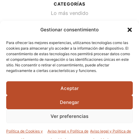
CATEGORÍAS
Lo más vendido
Plantas
Gestionar consentimiento
Semillas
Para ofrecer las mejores experiencias, utilizamos tecnologías como las
Desinfección de agua
cookies para almacenar y/o acceder a la información del dispositivo. El
consentimiento de estas tecnologías nos permitirá procesar datos como
el comportamiento de navegación o las identificaciones únicas en este
CONTACTA
sitio. No consentir o retirar el consentimiento, puede afectar
Cami Primera Marrada, SN, 25600, Balaguer
negativamente a ciertas características y funciones.
(Lérida)
Aceptar
info@jardipamies.com
621 238 242
Denegar
Ver preferencias
©2026 Garden Pàmies S.L.U.
Política de Cookies y
Aviso legal y Política de
Aviso legal y Política de
0
0