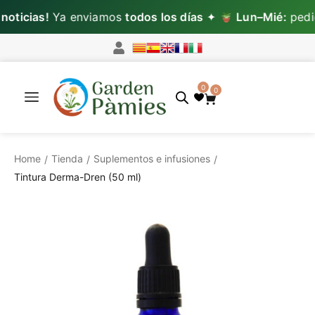
ticias!
Ya enviamos
todos los días
✦
Lun–Mié:
pedido
0
0
Home
Tienda
Suplementos e infusiones
/
/
/
Tintura Derma-Dren (50 ml)