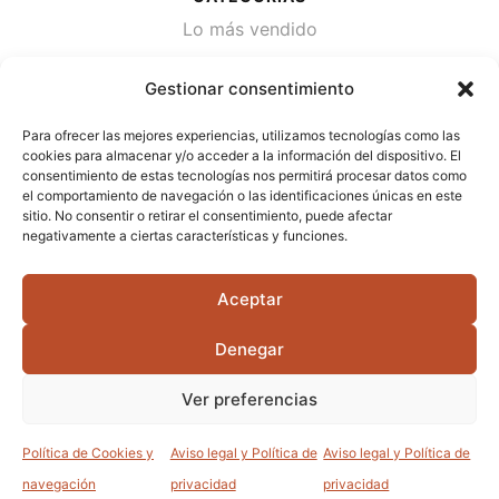
Lo más vendido
Plantas
Gestionar consentimiento
Semillas
Para ofrecer las mejores experiencias, utilizamos tecnologías como las
Desinfección de agua
cookies para almacenar y/o acceder a la información del dispositivo. El
consentimiento de estas tecnologías nos permitirá procesar datos como
el comportamiento de navegación o las identificaciones únicas en este
CONTACTA
sitio. No consentir o retirar el consentimiento, puede afectar
Cami Primera Marrada, SN, 25600, Balaguer
negativamente a ciertas características y funciones.
(Lérida)
Aceptar
info@jardipamies.com
621 238 242
Denegar
Ver preferencias
©2026 Garden Pàmies S.L.U.
Política de Cookies y
Aviso legal y Política de
Aviso legal y Política de
0
0
navegación
privacidad
privacidad