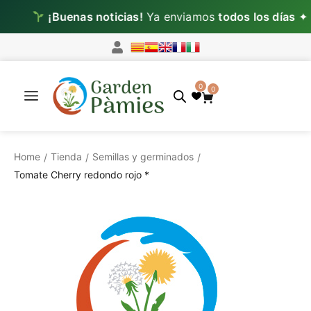
¡Buenas noticias!
Ya enviamos
todos los días
✦
0
0
Home
Tienda
Semillas y germinados
/
/
/
Tomate Cherry redondo rojo *