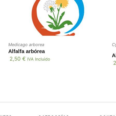
Medicago arborea
C
Alfalfa arbórea
A
2,50
€
IVA Incluido