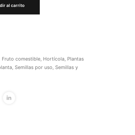
ir al carrito
,
Fruto comestible
,
Hortícola
,
Plantas
planta
,
Semillas por uso
,
Semillas y