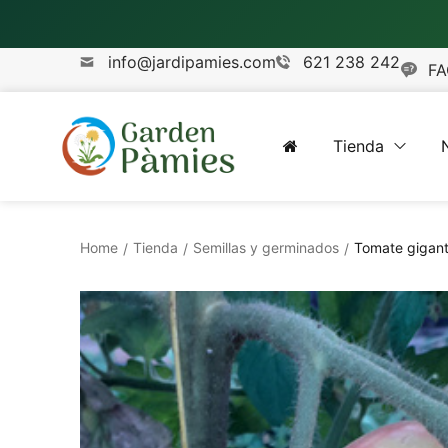
info@jardipamies.com
621 238 242
FA
Tienda
Home
Tienda
Semillas y germinados
Tomate gigant
/
/
/