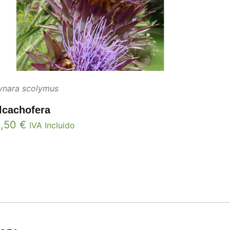
ynara scolymus
lcachofera
2,50
€
IVA Incluido