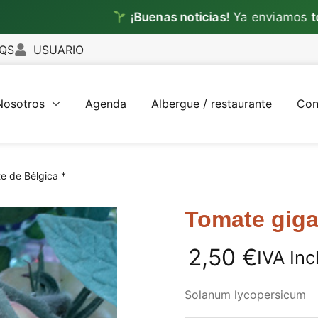
¡Buenas noticias!
Ya enviamos
todos lo
QS
USUARIO
Nosotros
Agenda
Albergue / restaurante
Con
e de Bélgica *
Tomate giga
2,50
€
IVA Inc
Solanum lycopersicum