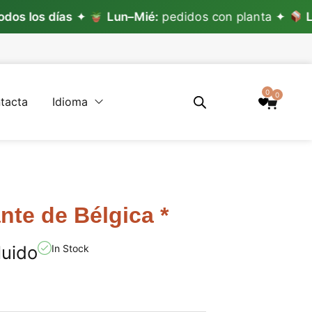
s días
✦
Lun–Mié:
pedidos con planta ✦
Lun–Vie
0
0
tacta
Idioma
nte de Bélgica *
luido
In Stock