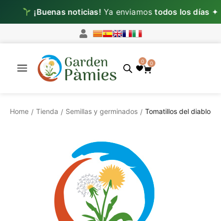
¡Buenas noticias!
Ya enviamos
todos los días
✦
L
0
0
Home
Tienda
Semillas y germinados
Tomatillos del diablo
/
/
/