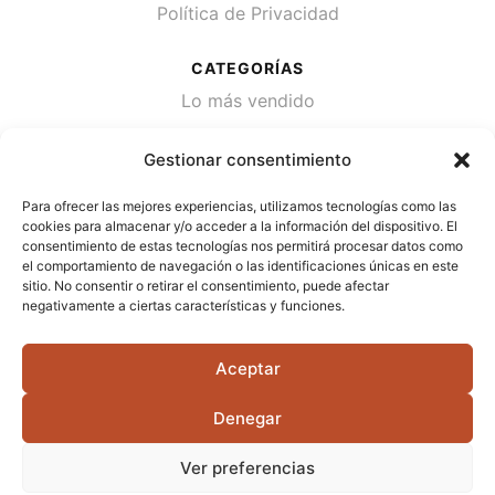
Política de Privacidad
CATEGORÍAS
Lo más vendido
Plantas
Gestionar consentimiento
Semillas
Para ofrecer las mejores experiencias, utilizamos tecnologías como las
Desinfección de agua
cookies para almacenar y/o acceder a la información del dispositivo. El
consentimiento de estas tecnologías nos permitirá procesar datos como
el comportamiento de navegación o las identificaciones únicas en este
CONTACTA
sitio. No consentir o retirar el consentimiento, puede afectar
Cami Primera Marrada, SN, 25600, Balaguer
negativamente a ciertas características y funciones.
(Lérida)
Aceptar
info@jardipamies.com
621 238 242
Denegar
Ver preferencias