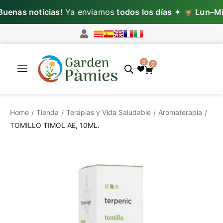
enas noticias!
Ya enviamos
todos los días
✦
Lun–Mié
0
0
Home
Tienda
Terápias y Vida Saludable
Aromaterapia
/
/
/
/
TOMILLO TIMOL AE, 10ML.