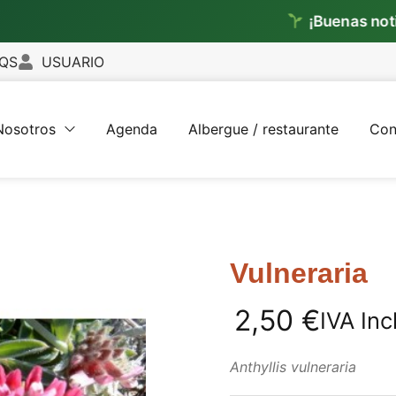
¡Buenas noticias!
Ya e
QS
USUARIO
Nosotros
Agenda
Albergue / restaurante
Con
Vulneraria
2,50
€
IVA Inc
Anthyllis vulneraria