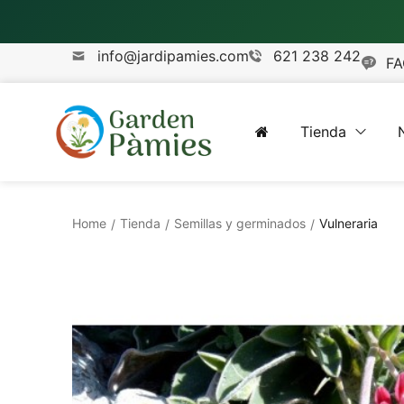
info@jardipamies.com
621 238 242
FA
Tienda
Home
Tienda
Semillas y germinados
Vulneraria
/
/
/