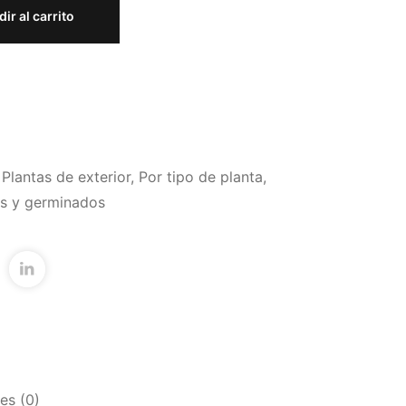
ir al carrito
,
Plantas de exterior
,
Por tipo de planta
,
as y germinados
es (0)