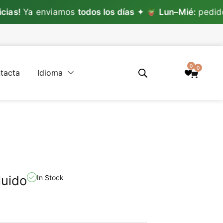
nviamos
todos los días
✦
Lun–Mié:
pedidos con pla
0
0
tacta
Idioma
luido
In Stock