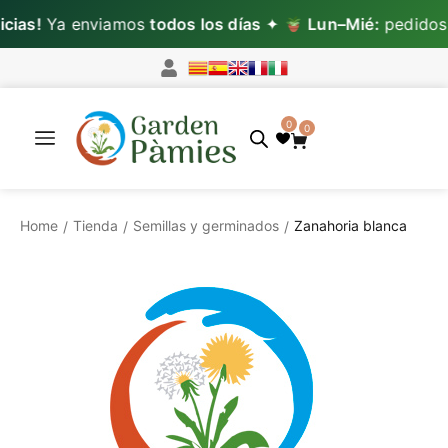
ias!
Ya enviamos
todos los días
✦
Lun–Mié:
pedidos c
0
0
Home
Tienda
Semillas y germinados
Zanahoria blanca
/
/
/