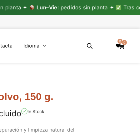
lanta ✦
Lun–Vie:
pedidos sin planta ✦
Tras confi
0
0
tacta
Idioma
olvo, 150 g.
cluido
In Stock
epuración y limpieza natural del