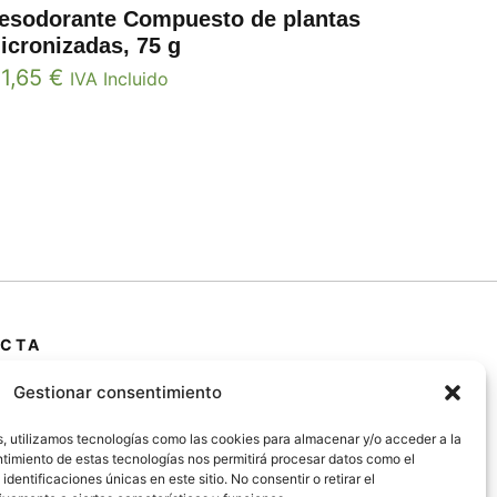
esodorante Compuesto de plantas
icronizadas, 75 g
1,65
€
IVA Incluido
CTA
 Primera Marrada,
Gestionar consentimiento
25600, Balaguer
da)
s, utilizamos tecnologías como las cookies para almacenar y/o acceder a la
entimiento de estas tecnologías nos permitirá procesar datos como el
entificaciones únicas en este sitio. No consentir o retirar el
@jardipamies.com