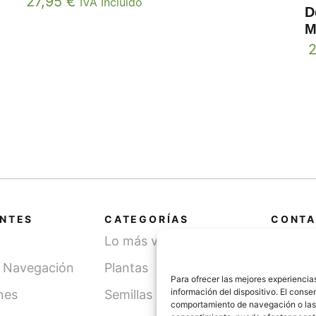
27,95
€
IVA Incluido
D
M
2
ANTES
CATEGORÍAS
CONTA
Lo más vendido
Cami
SN, 
y Navegación
Plantas
(Léri
Para ofrecer las mejores experiencia
información del dispositivo. El cons
nes
Semillas
comportamiento de navegación o las id
info