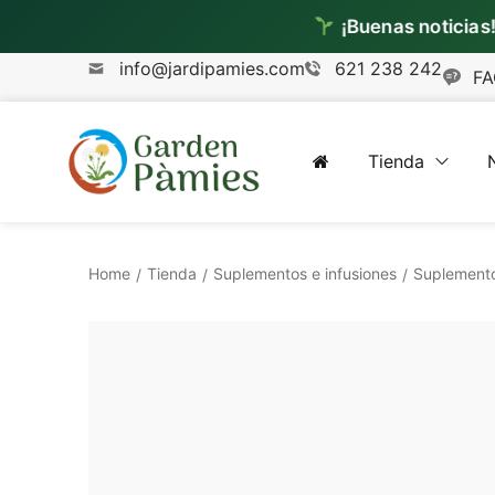
¡Buenas noticias!
Ya 
info@jardipamies.com
621 238 242
FA
Tienda
Home
Tienda
Suplementos e infusiones
Suplement
/
/
/