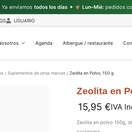
enviamos
todos los días
✦
Lun–Mié:
pedidos con p
QS
USUARIO
Nosotros
Agenda
Albergue / restaurante
Con
os
Suplementos de otras marcas
Zeolita en Polvo, 150 g.
/
/
Zeolita en P
15,95
€
IVA In
Zeolita en polvo 150g, d
organismo.