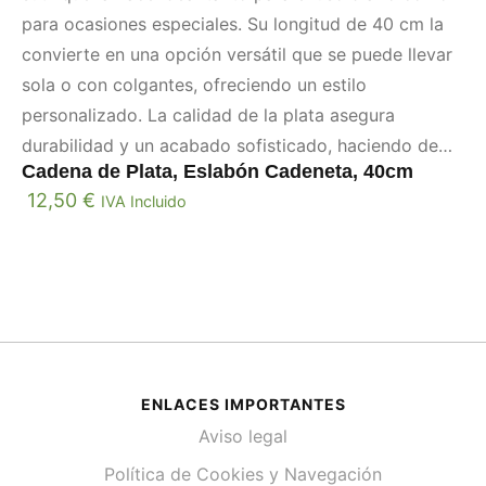
para ocasiones especiales. Su longitud de 40 cm la
convierte en una opción versátil que se puede llevar
sola o con colgantes, ofreciendo un estilo
personalizado. La calidad de la plata asegura
durabilidad y un acabado sofisticado, haciendo de
Cadena de Plata, Eslabón Cadeneta, 40cm
esta cadena una adición imprescindible a cualquier
12,50
€
IVA Incluido
colección de joyas.
ENLACES IMPORTANTES
Aviso legal
Política de Cookies y Navegación