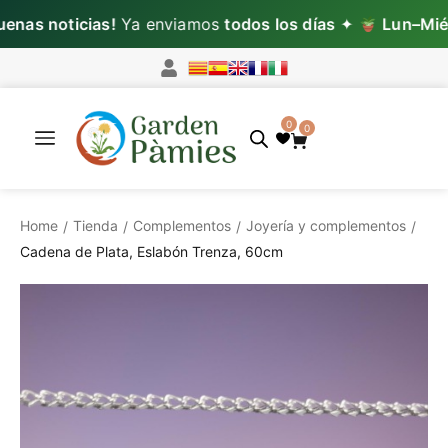
nas noticias!
Ya enviamos
todos los días
✦
Lun–Mié:
p
0
0
Home
Tienda
Complementos
Joyería y complementos
/
/
/
/
Cadena de Plata, Eslabón Trenza, 60cm