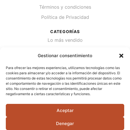
Términos y condiciones
Política de Privacidad
CATEGORÍAS
Lo más vendido
Plantas
Gestionar consentimiento
Semillas
Para ofrecer las mejores experiencias, utilizamos tecnologías como las
Desinfección de agua
cookies para almacenar y/o acceder a la información del dispositivo. El
consentimiento de estas tecnologías nos permitirá procesar datos como
el comportamiento de navegación o las identificaciones únicas en este
CONTACTA
sitio. No consentir o retirar el consentimiento, puede afectar
Cami Primera Marrada, SN, 25600, Balaguer
negativamente a ciertas características y funciones.
(Lérida)
Aceptar
info@jardipamies.com
621 238 242
Denegar