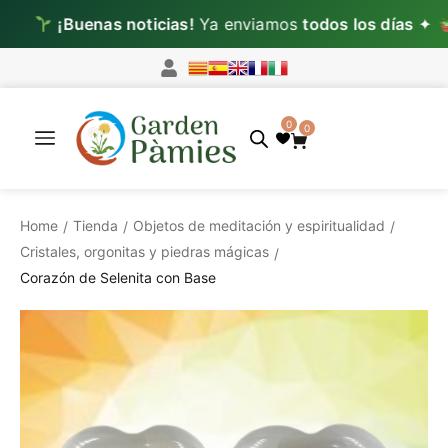
¡Buenas noticias!
Ya enviamos
todos los días
✦
Lun
0
0
Home
Tienda
Objetos de meditación y espiritualidad
/
/
/
Cristales, orgonitas y piedras mágicas
/
Corazón de Selenita con Base