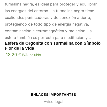
turmalina negra, es ideal para proteger y equilibrar
las energías del entorno. La turmalina negra tiene
cualidades purificadoras y de conexión a tierra,
protegiendo de todo tipo de energía negativa,
contaminación electromagnética y radiación. La
esfera también es perfecta para meditación y
Esfera de Orgonita con Turmalina con Símbolo
sanación energética, promoviendo una sensación de
Flor de la Vida
bienestar y protección.
13,20
€
IVA Incluido
ENLACES IMPORTANTES
Aviso legal