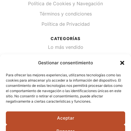
Política de Cookies y Navegación
Términos y condiciones
Política de Privacidad
CATEGORÍAS
Lo más vendido
Plantas
Gestionar consentimiento
Semillas
Para ofrecer las mejores experiencias, utilizamos tecnologías como las
Desinfección de agua
cookies para almacenar y/o acceder a la información del dispositivo. El
consentimiento de estas tecnologías nos permitirá procesar datos como
el comportamiento de navegación o las identificaciones únicas en este
CONTACTA
sitio. No consentir o retirar el consentimiento, puede afectar
Cami Primera Marrada, SN, 25600, Balaguer
negativamente a ciertas características y funciones.
(Lérida)
Aceptar
info@jardipamies.com
621 238 242