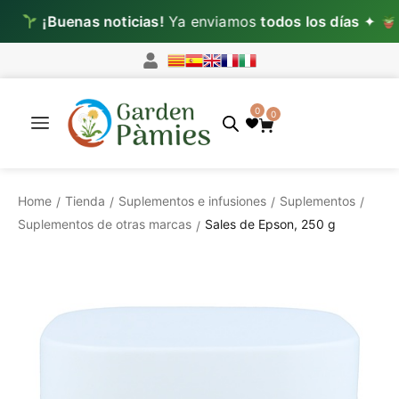
¡Buenas noticias!
Ya enviamos
todos los días
✦
Lun–M
0
0
Home
Tienda
Suplementos e infusiones
Suplementos
/
/
/
/
Suplementos de otras marcas
Sales de Epson, 250 g
/